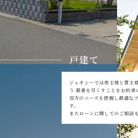
戸建て
ジェオシーでは売主様と買主
う 最善を尽くすことをお約束
双方のニーズを把握し最適な
す。
またローンに関してのご相談